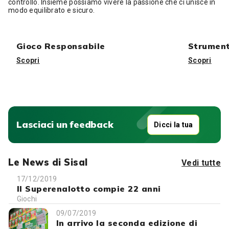
controllo. Insieme possiamo vivere la passione che ci unisce in
modo equilibrato e sicuro.
Gioco Responsabile
Strument
Scopri
Scopri
Lasciaci un feedback
Dicci la tua
Le News di Sisal
Vedi tutte
17/12/2019
Il Superenalotto compie 22 anni
Giochi
09/07/2019
In arrivo la seconda edizione di