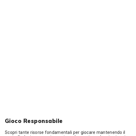
Gioco Responsabile
Scopri tante risorse fondamentali per giocare mantenendo il