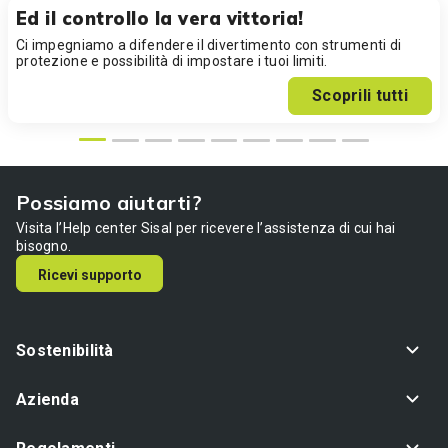
Ed il controllo la vera vittoria!
Ci impegniamo a difendere il divertimento con strumenti di
protezione e possibilità di impostare i tuoi limiti.
Scoprili tutti
Possiamo aiutarti?
Visita l’Help center Sisal per ricevere l’assistenza di cui hai
bisogno.
Ricevi supporto
Sostenibilità
Azienda