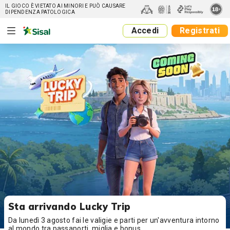
IL GIOCO È VIETATO AI MINORI E PUÒ CAUSARE
DIPENDENZA PATOLOGICA
Accedi
Registrati
Sta arrivando Lucky Trip
Da lunedì 3 agosto fai le valigie e parti per un'avventura intorno
al mondo tra passaporti, miglia e bonus.