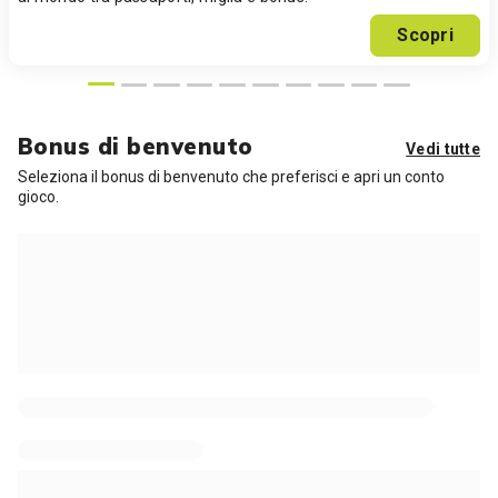
Scopri
Bonus di benvenuto
Vedi tutte
Seleziona il bonus di benvenuto che preferisci e apri un conto
gioco.